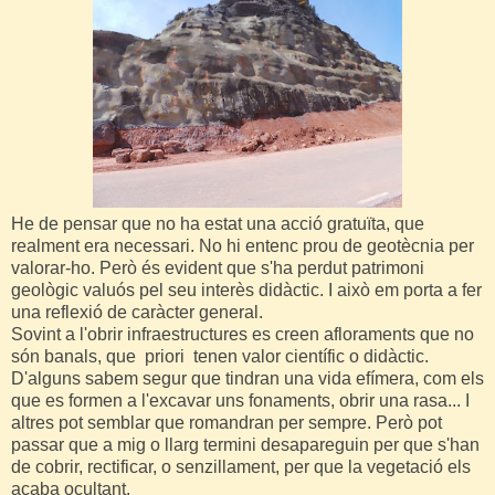
He de pensar que no ha estat una acció gratuïta, que
realment era necessari. No hi entenc prou de geotècnia per
valorar-ho. Però és evident que s'ha perdut patrimoni
geològic valuós pel seu interès didàctic. I això em porta a fer
una reflexió de caràcter general.
Sovint a l'obrir infraestructures es creen afloraments que no
són banals, que priori tenen valor científic o didàctic.
D'alguns sabem segur que tindran una vida efímera, com els
que es formen a l'excavar uns fonaments, obrir una rasa... I
altres pot semblar que romandran per sempre. Però pot
passar que a mig o llarg termini desapareguin per que s'han
de cobrir, rectificar, o senzillament, per que la vegetació els
acaba ocultant.