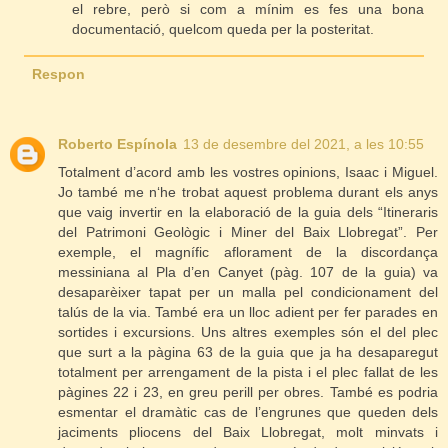
el rebre, però si com a mínim es fes una bona
documentació, quelcom queda per la posteritat.
Respon
Roberto Espínola
13 de desembre del 2021, a les 10:55
Totalment d’acord amb les vostres opinions, Isaac i Miguel.
Jo també me n‘he trobat aquest problema durant els anys
que vaig invertir en la elaboració de la guia dels “Itineraris
del Patrimoni Geològic i Miner del Baix Llobregat”. Per
exemple, el magnífic aflorament de la discordança
messiniana al Pla d’en Canyet (pàg. 107 de la guia) va
desaparèixer tapat per un malla pel condicionament del
talús de la via. També era un lloc adient per fer parades en
sortides i excursions. Uns altres exemples són el del plec
que surt a la pàgina 63 de la guia que ja ha desaparegut
totalment per arrengament de la pista i el plec fallat de les
pàgines 22 i 23, en greu perill per obres. També es podria
esmentar el dramàtic cas de l’engrunes que queden dels
jaciments pliocens del Baix Llobregat, molt minvats i