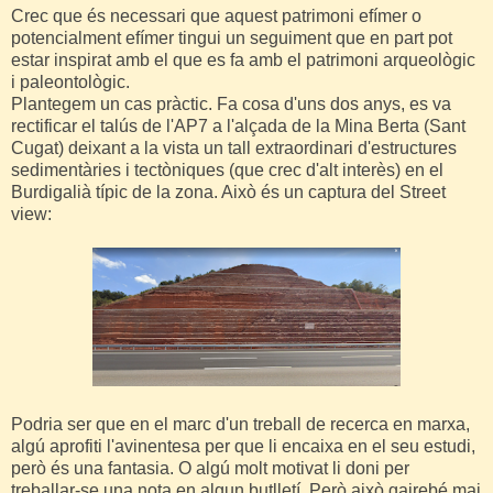
Crec que és necessari que aquest patrimoni efímer o
potencialment efímer tingui un seguiment que en part pot
estar inspirat amb el que es fa amb el patrimoni arqueològic
i paleontològic.
Plantegem un cas pràctic. Fa cosa d'uns dos anys, es va
rectificar el talús de l'AP7 a l'alçada de la Mina Berta (Sant
Cugat) deixant a la vista un tall extraordinari d'estructures
sedimentàries i tectòniques (que crec d'alt interès) en el
Burdigalià típic de la zona. Això és un captura del Street
view:
Podria ser que en el marc d'un treball de recerca en marxa,
algú aprofiti l'avinentesa per que li encaixa en el seu estudi,
però és una fantasia. O algú molt motivat li doni per
treballar-se una nota en algun butlletí. Però això gairebé mai