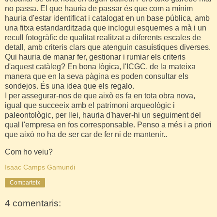
no passa. El que hauria de passar és que com a mínim
hauria d'estar identificat i catalogat en un base pública, amb
una fitxa estandarditzada que inclogui esquemes a mà i un
recull fotogràfic de qualitat realitzat a diferents escales de
detall, amb criteris clars que atenguin casuístiques diverses.
Qui hauria de manar fer, gestionar i rumiar els criteris
d'aquest catàleg? En bona lògica, l'ICGC, de la mateixa
manera que en la seva pàgina es poden consultar els
sondejos. És una idea que els regalo.
I per assegurar-nos de que això es fa en tota obra nova,
igual que succeeix amb el patrimoni arqueològic i
paleontològic, per llei, hauria d'haver-hi un seguiment del
qual l'empresa en fos corresponsable. Penso a més i a priori
que això no ha de ser car de fer ni de mantenir..
Com ho veiu?
Isaac Camps Gamundi
Comparteix
4 comentaris: