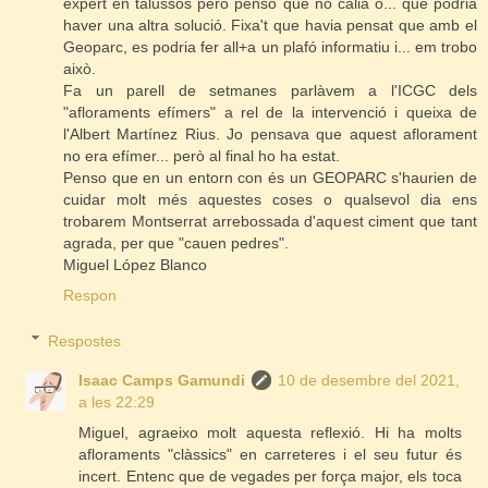
expert en talussos però penso que no calia o... que podria
haver una altra solució. Fixa't que havia pensat que amb el
Geoparc, es podria fer all+a un plafó informatiu i... em trobo
això.
Fa un parell de setmanes parlàvem a l'ICGC dels
"afloraments efímers" a rel de la intervenció i queixa de
l'Albert Martínez Rius. Jo pensava que aquest aflorament
no era efímer... però al final ho ha estat.
Penso que en un entorn con és un GEOPARC s'haurien de
cuidar molt més aquestes coses o qualsevol dia ens
trobarem Montserrat arrebossada d'aquest ciment que tant
agrada, per que "cauen pedres".
Miguel López Blanco
Respon
Respostes
Isaac Camps Gamundi
10 de desembre del 2021,
a les 22:29
Miguel, agraeixo molt aquesta reflexió. Hi ha molts
afloraments "clàssics" en carreteres i el seu futur és
incert. Entenc que de vegades per força major, els toca