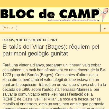
▼
DIJOUS, 9 DE DESEMBRE DEL 2021
El talús del Vilar (Bages): rèquiem pel
patrimoni geològic gunitat
Farà una vintena d'anys, preparant un itinerari vaig trobar
casualment un molt bon aflorament en una trinxera de la BV-
1273 prop del Borràs (Bages). Com tantes d'altres de la
zona direu, però amb el valor afegit de que estava en un
punt amb poquíssim trànsit, en un vial que s'havia obert a la
dècada de 1990 sobre l'autopista Terrassa-Manresa per
salvar la comunicació entre Rellinars i l'estació de la
RENFE de Castellvell i el Vilar. La roca era fresca, sense
matolls ni enderrocs, amb un voral ben ample que permetia
aparcar alguns cotxes sense molestar, fins hi tot un autocar.