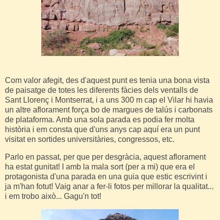
Com valor afegit, des d'aquest punt es tenia una bona vista
de paisatge de totes les diferents fàcies dels ventalls de
Sant Llorenç i Montserrat, i a uns 300 m cap el Vilar hi havia
un altre aflorament força bo de margues de talús i carbonats
de plataforma. Amb una sola parada es podia fer molta
història i em consta que d'uns anys cap aquí era un punt
visitat en sortides universitàries, congressos, etc.
Parlo en passat, per que per desgràcia, aquest aflorament
ha estat gunitat! I amb la mala sort (per a mi) que era el
protagonista d'una parada en una guia que estic escrivint i
ja m'han fotut! Vaig anar a fer-li fotos per millorar la qualitat...
i em trobo això... Gagu'n tot!