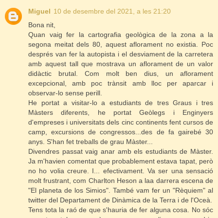
Miguel
10 de desembre del 2021, a les 21:20
Bona nit,
Quan vaig fer la cartografia geològica de la zona a la
segona meitat dels 80, aquest aflorament no existia. Poc
després van fer la autopista i el desviament de la carretera
amb aquest tall que mostrava un aflorament de un valor
didàctic brutal. Com molt ben dius, un aflorament
excepcional, amb poc trànsit amb lloc per aparcar i
observar-lo sense perill.
He portat a visitar-lo a estudiants de tres Graus i tres
Màsters diferents, he portat Geòlegs i Enginyers
d'empreses i universitats dels cinc continents fent cursos de
camp, excursions de congressos...des de fa gairebé 30
anys. S'han fet treballs de grau Màster...
Divendres passat vaig anar amb els estudiants de Màster.
Ja m'havien comentat que probablement estava tapat, però
no ho volia creure. I... efectivament. Va ser una sensació
molt frustrant, com Charlton Heson a laa darrera escena de
"El planeta de los Simios". També vam fer un "Rèquiem" al
twitter del Departament de Dinàmica de la Terra i de l'Oceà.
Tens tota la raó de que s'hauria de fer alguna cosa. No sóc