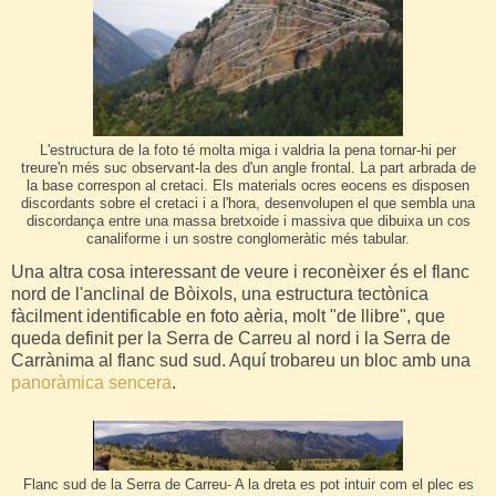
L'estructura de la foto té molta miga i valdria la pena tornar-hi per
treure'n més suc observant-la des d'un angle frontal. La part arbrada de
la base correspon al cretaci. Els materials ocres eocens es disposen
discordants sobre el cretaci i a l'hora, desenvolupen el que sembla una
discordança entre una massa bretxoide i massiva que dibuixa un cos
canaliforme i un sostre conglomeràtic més tabular.
Una altra cosa interessant de veure i reconèixer és el flanc
nord de l'anclinal de Bòixols, una estructura tectònica
fàcilment identificable en foto aèria, molt "de llibre", que
queda definit per la Serra de Carreu al nord i la Serra de
Carrànima al flanc sud sud. Aquí trobareu un bloc amb una
panoràmica sencera
.
Flanc sud de la Serra de Carreu- A la dreta es pot intuir com el plec es