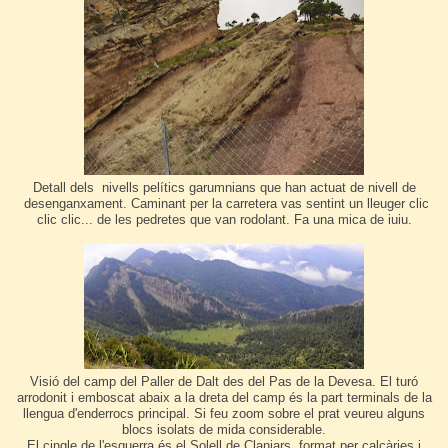
Detall dels nivells pelítics garumnians que han actuat de nivell de
desenganxament. Caminant per la carretera vas sentint un lleuger clic
clic clic... de les pedretes que van rodolant. Fa una mica de iuiu.
Visió del camp del Paller de Dalt des del Pas de la Devesa. El turó
arrodonit i emboscat abaix a la dreta del camp és la part terminals de la
llengua d'enderrocs principal. Si feu zoom sobre el prat veureu alguns
blocs isolats de mida considerable.
El cingle de l'esquerra és el Solell de Claniars, format per calcàries i