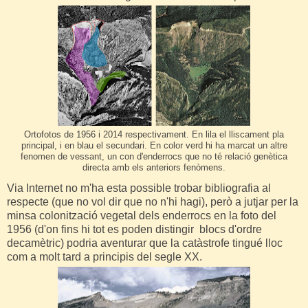
Ortofotos de 1956 i 2014 respectivament. En lila el lliscament pla
principal, i en blau el secundari. En color verd hi ha marcat un altre
fenomen de vessant, un con d'enderrocs que no té relació genètica
directa amb els anteriors fenòmens.
Via Internet no m'ha esta possible trobar bibliografia al
respecte (que no vol dir que no n'hi hagi), però a jutjar per la
minsa colonització vegetal dels enderrocs en la foto del
1956 (d'on fins hi tot es poden distingir blocs d'ordre
decamètric) podria aventurar que la catàstrofe tingué lloc
com a molt tard a principis del segle XX.