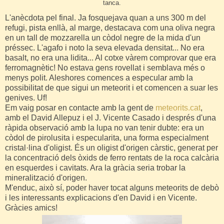
tanca.
L'anècdota pel final. Ja fosquejava quan a uns 300 m del
refugi, pista enllà, al marge, destacava com una oliva negra
en un tall de mozzarella un còdol negre de la mida d'un
préssec. L'agafo i noto la seva elevada densitat... No era
basalt, no era una lidita... Al cotxe vàrem comprovar que era
ferromagnètic! No estava gens rovellat i semblava més o
menys polit. Aleshores comences a especular amb la
possibilitat de que sigui un meteorit i et comencen a suar les
genives. Uf!
Em vaig posar en contacte amb la gent de
meteorits.cat
,
amb el David Allepuz i el J. Vicente Casado i després d'una
ràpida observació amb la lupa no van tenir dubte: era un
còdol de pirolusita i especularita, una forma especialment
cristal·lina d'oligist. És un oligist d'origen càrstic, generat per
la concentració dels òxids de ferro rentats de la roca calcària
en esquerdes i cavitats. Ara la gràcia seria trobar la
mineralització d'origen.
M'enduc, això sí, poder haver tocat alguns meteorits de debò
i les interessants explicacions d'en David i en Vicente.
Gràcies amics!