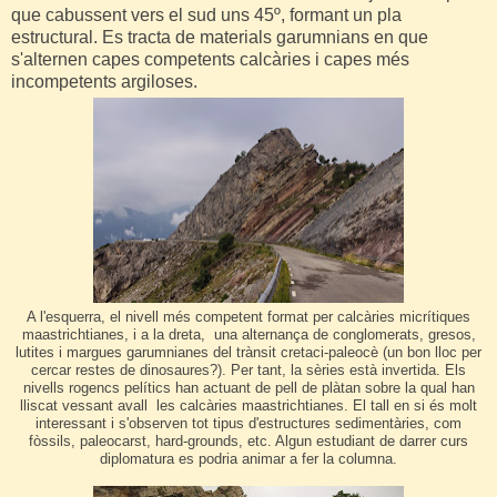
que cabussent vers el sud uns 45º, formant un pla
estructural. Es tracta de materials garumnians en que
s'alternen capes competents calcàries i capes més
incompetents argiloses.
A l'esquerra, el nivell més competent format per calcàries micrítiques
maastrichtianes, i a la dreta, una alternança de conglomerats, gresos,
lutites i margues garumnianes del trànsit cretaci-paleocè (un bon lloc per
cercar restes de dinosaures?). Per tant, la sèries està invertida. Els
nivells rogencs pelítics han actuant de pell de plàtan sobre la qual han
lliscat vessant avall les calcàries maastrichtianes. El tall en si és molt
interessant i s'observen tot tipus d'estructures sedimentàries, com
fòssils, paleocarst, hard-grounds, etc. Algun estudiant de darrer curs
diplomatura es podria animar a fer la columna.