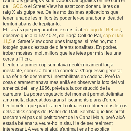
Donar als geòlegs visualitzadors cartogràfics online com el
de l'
IGCC
o el Street View ha estat com donar ulleres de
raig X als guipaires. De les moltíssimes aplicacions que
tenen una de les millors és poder fer-se una bona idea del
territori abans de trepitjar-lo.
El cas és que preparant un excursió al
Refugi del Rebos
t
,
observo que a la BV-4024, de Bagà Coll de Pal,
cap el km
11,5
el Street View dona unes imatges, si més no, molt
fotogèniques d'estrats de diferents tonalitats. En podreu
trobar mostres, molt millors que les fetes per mi si feu una
cerca a Flicrk.
L'entorn a primer cop semblava geotècnicament força
inestable, com si a l'obrir la carretera s'haguessin generat
una sèrie de desmunts i inestabilitats en cadena. Però la
cosa clarament anava més enllà en observar la foto del vol
americà del l'any 1956, prèvia a la construcció de la
carretera. La pobre vegetació del moment permet delimitar
amb molta claredat dos grans lliscaments plans d'ordre
hectomètric que pràcticament colmaten o obturen dos terços
dels antics camps del Paller de Dalt. Sembla que fins hi tot
tancaren el pas del petit torrent de la Canal Mala, però això
estaria bé anar a veure-ho in situ. Ha de ser realment
interessant. A veure si algú s'anima i ens ho explica!