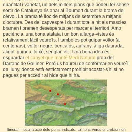
quantitat i varietat, un dels millors plans que podeu fer sense
sortir de Catalunya és anar al Boumort durant la brama del
cérvol. La brama té lloc de mitjans de setembre a mitjans
d'octubre. Des del capvespre i durant tota la nit els mascles
bramen i bramen desesperats per marcar el territori. Amb
paciència, una bona atalaia i un bon allarga-vistes és
relativament fàcil veure'ls. I també es pot guipar voltor (a
centenars), voltor negre, trencalòs, aufrany, àliga daurada,
aligot, guineu, toixó, senglar, etc. Una bona idea és
esguardar
el canyet que manté Medi Natural
prop del
Barranc de Galliner. Però us haureu de conformar en veure´l
de lluny, doncs està estrictament prohibit acostar-s'hi si no
pagues per accedir al hide que hi ha.
Itinerari i localització dels punts indicats. En tons verds el cretaci i en