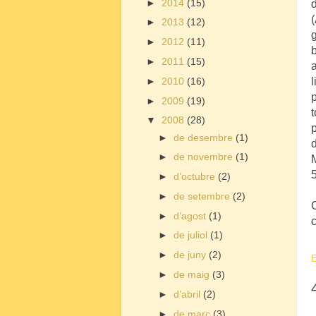
►
2014
(15)
d
(
►
2013
(12)
g
►
2012
(11)
►
2011
(15)
►
2010
(16)
l
p
►
2009
(19)
t
▼
2008
(28)
p
►
de desembre
(1)
►
de novembre
(1)
►
d’octubre
(2)
►
de setembre
(2)
►
d’agost
(1)
►
de juliol
(1)
►
de juny
(2)
E
►
de maig
(3)
►
d’abril
(2)
►
de març
(3)