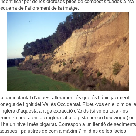
’identificar per de les oloroses piles de compost situades a mà
esquerra de l’aflorament de la imatge.
a particularitat d’aquest aflorament és que és l’únic jaciment
onegut de lignit del Vallès Occidental. Fixeu-vos en el cim de l
inglera d’aquesta antiga extracció d’àrids (si voleu tocar-los
emeneu pedra on la cinglera talla la pista per on heu vingut) on
i ha un nivell més bigarrat. Correspon a un llentió de sediments
lacustres i palustres de com a màxim 7 m, dins de les fàcies