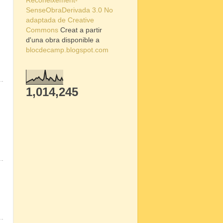
Reconeixement-
SenseObraDerivada 3.0 No
adaptada de Creative
Commons
Creat a partir
d'una obra disponible a
blocdecamp.blogspot.com
1,014,245