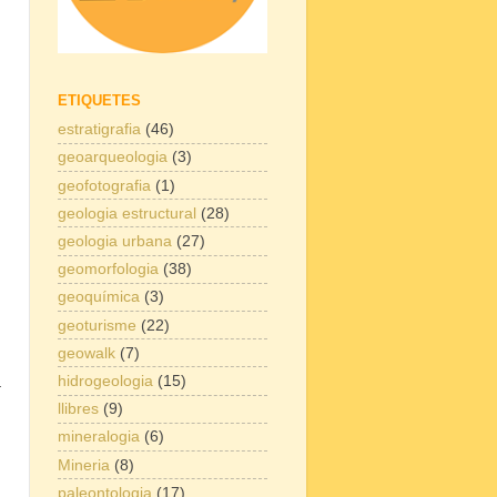
ETIQUETES
estratigrafia
(46)
geoarqueologia
(3)
geofotografia
(1)
geologia estructural
(28)
geologia urbana
(27)
geomorfologia
(38)
geoquímica
(3)
geoturisme
(22)
geowalk
(7)
a
hidrogeologia
(15)
llibres
(9)
mineralogia
(6)
Mineria
(8)
paleontologia
(17)