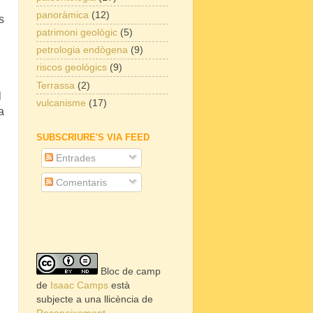
panoràmica
(12)
s
patrimoni geològic
(5)
petrologia endògena
(9)
riscos geològics
(9)
Terrassa
(2)
l
vulcanisme
(17)
a
SUBSCRIURE'S VIA FEED
i
Entrades
Comentaris
Bloc de camp
de
Isaac Camps
està
subjecte a una llicència de