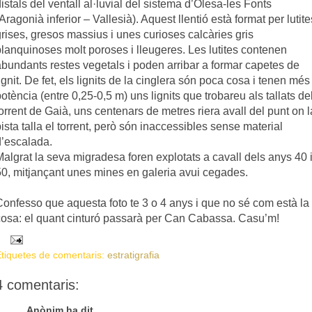
istals del ventall al·luvial del sistema d’Olesa-les Fonts
Aragonià inferior – Vallesià). Aquest llentió està format per lutite
rises, gresos massius i unes curioses calcàries gris
blanquinoses molt poroses i lleugeres. Les lutites contenen
abundants restes vegetals i poden arribar a formar capetes de
ignit. De fet, els lignits de la cinglera són poca cosa i tenen més
otència (entre 0,25-0,5 m) uns lignits que trobareu als tallats de
orrent de Gaià, uns centenars de metres riera avall del punt on l
ista talla el torrent, però són inaccessibles sense material
d’escalada.
Malgrat la seva migradesa foren explotats a cavall dels anys 40 
50, mitjançant unes mines en galeria avui cegades.
Confesso que aquesta foto te 3 o 4 anys i que no sé com està la
cosa: el quant cinturó passarà per Can Cabassa. Casu’m!
tiquetes de comentaris:
estratigrafia
4 comentaris:
Anònim ha dit...