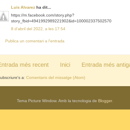
Luis Alvarez
ha dit...
https://m.facebook.com/story.php?
story_fbid=4941992989221902&id=100002337502570
8 d’abril del 2022, a les 17:54
Publica un comentari a l'entrada
Entrada més recent
Inici
Entrada més antig
ubscriure's a:
Comentaris del missatge (Atom)
Tema Picture Window. Amb la tecnologia de
Blogger
.