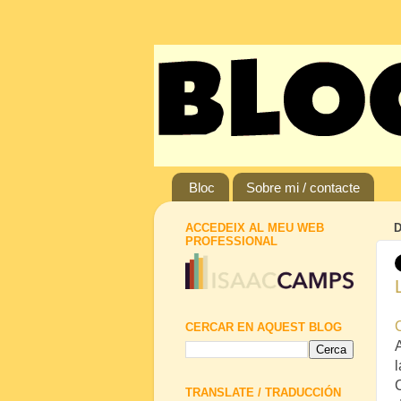
Bloc
Sobre mi / contacte
ACCEDEIX AL MEU WEB
D
PROFESSIONAL
CERCAR EN AQUEST BLOG
A
TRANSLATE / TRADUCCIÓN