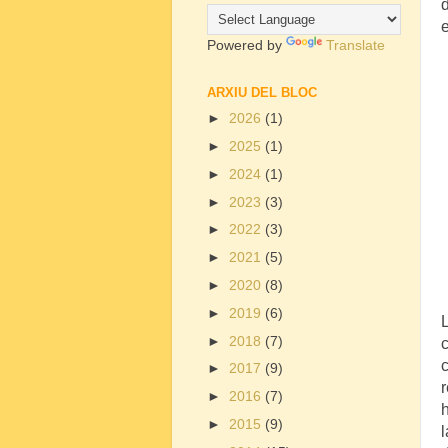
d
Powered by
Translate
ARXIU DEL BLOC
►
2026
(1)
►
2025
(1)
►
2024
(1)
►
2023
(3)
►
2022
(3)
►
2021
(5)
►
2020
(8)
►
2019
(6)
L
►
2018
(7)
c
c
►
2017
(9)
r
►
2016
(7)
h
►
2015
(9)