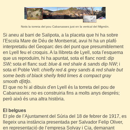
Notis la torreta del pou Cabanasses just en la vertical del Migmón.
Si aneu al barri de Salipota, a la placeta que hi ha sobre
l'Escola Mare de Déu de Montserrat, avui hi ha un plafó
interpretatiu del Geoparc des del punt que presumiblement
en Lyell feu el croquis. A la llibreta de Lyell, sota l'esquema
que us reproduïm, hi ha apuntat, sota el flanc nord:
dip
SW;
sota el flanc sud:
blue & red shale & sands dip NW
; i
sota el Poble Vell:
chiefly red & grey sands & red shale but
some beds of black shelly fetid limes & compact gray
smooth d[itt]o
.
El que no hi al dibuix d'en Lyell és la torreta del pou de
Cabanasses: no es construiria fins a molts anys després;
però això és una altra història.
El belgues
El ple de l’Ajuntament del Súria del 18 de febrer de 1917, es
llegeix una instància presentada per Salvador Felip Oliver,
en representació de l’empresa Solvay i Cia, demanant