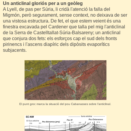
Un anticlinal gloriós per a un geòleg
A Lyell, de pas per Súria, li cridà l'atenció la falla del
Migmón, però segurament, sense context, no deixava de ser
una vistosa estructura. De fet, el que estem veient és una
finestra excavada pel Cardener que talla pel mig l'anticlinal
de la Serra de Castelltallat-Súria-Balsareny; un anticlinal
que conjura dos fets: els esforços cap el sud dels fronts
pirinencs i l'ascens diapíric dels dipòsits evaporítics
subjacents.
El punt groc marca la situació del pou Cabanasses sobre l'anticlinal.