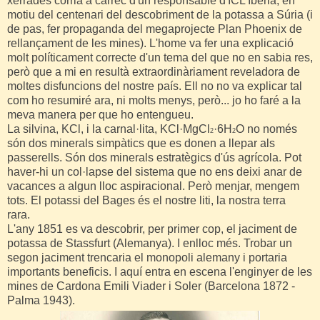
xerrades corria a càrrec d'un responsable d'ICL Iberia, en
motiu del centenari del descobriment de la potassa a Súria (i
de pas, fer propaganda del megaprojecte Plan Phoenix de
rellançament de les mines). L'home va fer una explicació
molt políticament correcte d'un tema del que no en sabia res,
però que a mi en resultà extraordinàriament reveladora de
moltes disfuncions del nostre país. Ell no no va explicar tal
com ho resumiré ara, ni molts menys, però... jo ho faré a la
meva manera per que ho entengueu.
La silvina, KCl, i la carnal·lita, KCl·MgCl
·6H
O no només
2
2
són dos minerals simpàtics que es donen a llepar als
passerells. Són dos minerals estratègics d'ús agrícola. Pot
haver-hi un col·lapse del sistema que no ens deixi anar de
vacances a algun lloc aspiracional. Però menjar, mengem
tots. El potassi del Bages és el nostre liti, la nostra terra
rara.
L'any 1851 es va descobrir, per primer cop, el jaciment de
potassa de Stassfurt (Alemanya). I enlloc més. Trobar un
segon jaciment trencaria el monopoli alemany i portaria
importants beneficis. I aquí entra en escena l'enginyer de les
mines de Cardona Emili Viader i Soler (Barcelona 1872 -
Palma 1943).