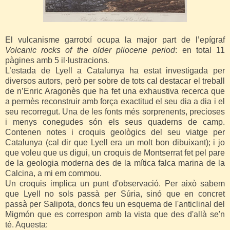
El vulcanisme garrotxí ocupa la major part de l’epígraf
Volcanic rocks of the older pliocene period
: en total 11
pàgines amb 5 il·lustracions
.
L’estada de Lyell a Catalunya ha estat investigada per
diversos autors, però per sobre de tots cal destacar el treball
de n’Enric Aragonès que ha fet una exhaustiva recerca que
a permès reconstruir amb força exactitud el seu dia a dia i el
seu recorregut. Una de les fonts més sorprenents, precioses
i menys conegudes són els seus quaderns de camp.
Contenen notes i croquis geològics del seu viatge per
Catalunya (cal dir que Lyell era un molt bon dibuixant); i jo
que voleu que us digui, un croquis de Montserrat fet pel pare
de la geologia moderna des de la mítica falca marina de la
Calcina, a mi em commou.
Un croquis implica un punt d'observació. Per això sabem
que Lyell no sols passà per Súria, sinó que en concret
passà per Salipota, doncs feu un esquema de l'anticlinal del
Migmón que es correspon amb la vista que des d'allà se'n
té. Aquesta: