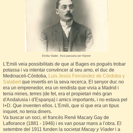
Emilia Viader. Avui passaria per hípster
L'Emili veia possibilitats de que al Bages es pogués trobar
potassa i va intentar convèncer al seu amo, el duc de
Medinaceli-Córdoba,
Luis Jesús Fernández de Córdoba y
Salabert
que invertís en la seva recerca. El senyor duc no
era un emprenedor, era un rendista que vivia a Madrid i
tenia mines, terres (de fet, era el propietari més gran
d'Andalusia i d'Espanya) i amics importants, i no estava pel
I+D. Que inventen ellos. L'Emili, que sí que era un tipus
inquiet, no tenia diners.
Va buscar un soci, el francès René Macary Gay de
Laflorance (1881 - 1946) i es van posar mans a l'obra. El
setembre del 1911 funden la societat
Macay y Viader
i a