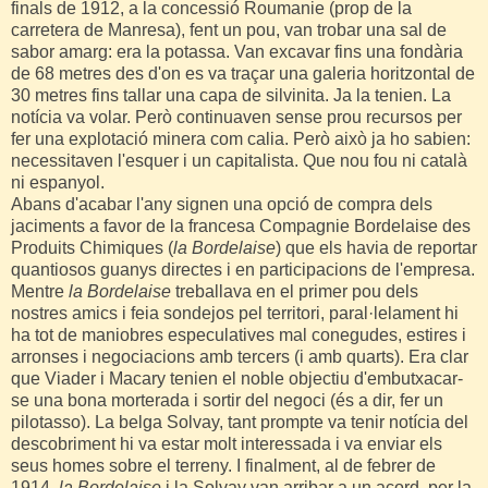
finals de 1912, a la concessió Roumanie (prop de la
carretera de Manresa), fent un pou, van trobar una sal de
sabor amarg: era la potassa. Van excavar fins una fondària
de 68 metres des d'on es va traçar una galeria horitzontal de
30 metres fins tallar una capa de silvinita. Ja la tenien. La
notícia va volar. Però continuaven sense prou recursos per
fer una explotació minera com calia. Però això ja ho sabien:
necessitaven l'esquer i un capitalista. Que nou fou ni català
ni espanyol.
Abans d'acabar l'any signen una opció de compra dels
jaciments a favor de la francesa Compagnie Bordelaise des
Produits Chimiques (
la Bordelaise
) que els havia de reportar
quantiosos guanys directes i en participacions de l'empresa.
Mentre
la Bordelaise
treballava en el primer pou dels
nostres amics i feia sondejos pel territori, paral·lelament hi
ha tot de maniobres especulatives mal conegudes, estires i
arronses i negociacions amb tercers (i amb quarts). Era clar
que Viader i Macary tenien el noble objectiu d'embutxacar-
se una bona morterada i sortir del negoci (és a dir, fer un
pilotasso). La belga Solvay, tant prompte va tenir notícia del
descobriment hi va estar molt interessada i va enviar els
seus homes sobre el terreny. I finalment, al de febrer de
1914,
la Bordelaise
i la Solvay van arribar a un acord, per la