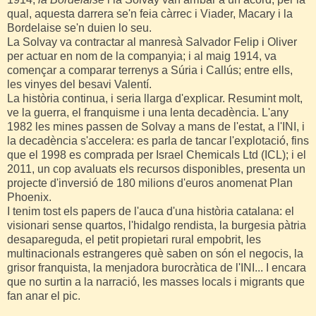
qual, aquesta darrera se'n feia càrrec i Viader, Macary i la
Bordelaise se'n duien lo seu.
La Solvay va contractar al manresà Salvador Felip i Oliver
per actuar en nom de la companyia; i al maig 1914, va
començar a comparar terrenys a Súria i Callús; entre ells,
les vinyes del besavi Valentí.
La història continua, i seria llarga d'explicar. Resumint molt,
ve la guerra, el franquisme i una lenta decadència. L'any
1982 les mines passen de Solvay a mans de l'estat, a l'INI, i
la decadència s'accelera: es parla de tancar l'explotació, fins
que el 1998 es comprada per Israel Chemicals Ltd (ICL); i el
2011, un cop avaluats els recursos disponibles, presenta un
projecte d'inversió de 180 milions d'euros anomenat Plan
Phoenix.
I tenim tost els papers de l'auca d'una història catalana: el
visionari sense quartos, l'hidalgo rendista, la burgesia pàtria
desapareguda, el petit propietari rural empobrit, les
multinacionals estrangeres què saben on són el negocis, la
grisor franquista, la menjadora burocràtica de l'INI... I encara
que no surtin a la narració, les masses locals i migrants que
fan anar el pic.