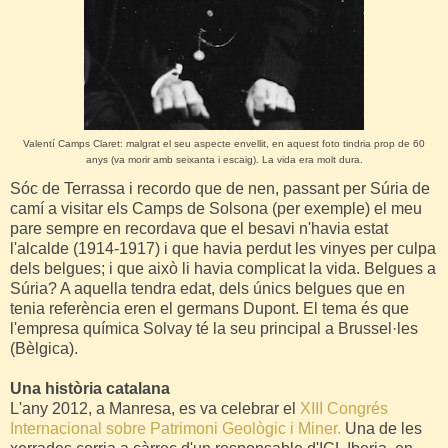
Valentí Camps Claret: malgrat el seu aspecte envellit, en aquest foto tindria prop de 60
anys (va morir amb seixanta i escaig). La vida era molt dura.
Sóc de Terrassa i recordo que de nen, passant per Súria de
camí a visitar els Camps de Solsona (per exemple) el meu
pare sempre en recordava que el besavi n'havia estat
l'alcalde (1914-1917) i que havia perdut les vinyes per culpa
dels belgues; i que això li havia complicat la vida. Belgues a
Súria? A aquella tendra edat, dels únics belgues que en
tenia referència eren el germans Dupont. El tema és que
l'empresa química Solvay té la seu principal a Brussel·les
(Bèlgica).
Una història catalana
L'any 2012, a Manresa, es va celebrar el
XIII Congrés
Internacional sobre Patrimoni Geològic i Miner.
Una de les