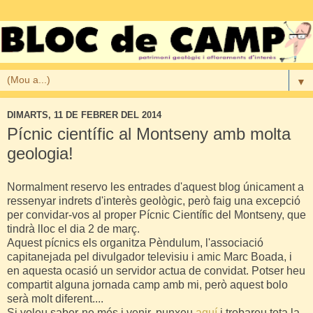
▼
DIMARTS, 11 DE FEBRER DEL 2014
Pícnic científic al Montseny amb molta
geologia!
Normalment reservo les entrades d'aquest blog únicament a
ressenyar indrets d'interès geològic, però faig una excepció
per convidar-vos al proper Pícnic Científic del Montseny, que
tindrà lloc el dia 2 de març.
Aquest pícnics els organitza Pèndulum, l'associació
capitanejada pel divulgador televisiu i amic Marc Boada, i
en aquesta ocasió un servidor actua de convidat. Potser heu
compartit alguna jornada camp amb mi, però aquest bolo
serà molt diferent....
Si voleu saber-ne més i venir, punxeu
aquí
i trobareu tota la