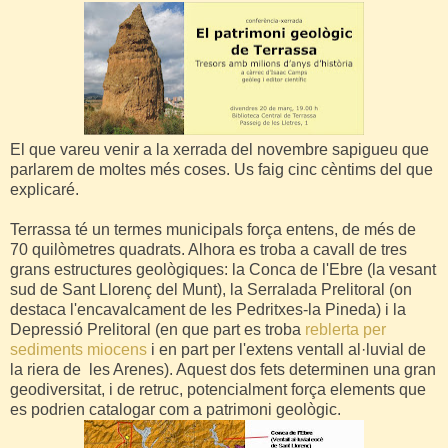
El que vareu venir a la xerrada del novembre sapigueu que
parlarem de moltes més coses.
Us faig cinc cèntims del que
explicaré.
Terrassa té un termes municipals força entens, de més de
70
quilòmetres
quadrats. A
lhora es troba a cavall de tres
grans estructures geològiques: la Conca de l'Ebre (la vesant
sud de Sant Llorenç del Munt), la Serralada Prelitoral (on
destaca l'encavalcament de les Pedritxes-la Pineda) i la
Depressió Prelitoral (en que part es troba
reblerta per
sediments miocens
i en part per l'extens ventall al·luvial de
la riera de les Arenes). Aquest dos fets determinen una gran
geodiversitat, i de retruc, potencialment força elements que
es podrien catalogar com a patrimoni geològic.