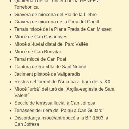
Quaternari del la Trincera del la RENFE a
Torrebonica
Gravera de miocena del Pla de la Llebre
Gravera de miocena de la Creu del Conill
Terrals miocè de la Plana Freda de Can Missert
Miocè de Can Casanoves
Miocè al·luvial distal del Parc Vallès
Miocè de Can Bonvilar
Terral miocè de Can Poal
Captura de Rambla de Sant Nebridi
Jaciment plistocè de Vallparadís
Restes del torrent de l'Aucuba al barri del s. XX
Miocè "urbà" del turó de l'Argila-esglèsia de Sant
Valentí
Secció de terrassa fluvial a Can Jofresa
Terrasses del riera del Palau a Can Guitard
Discordança miocè/antropocè a la BP-1503, a
Can Jofresa