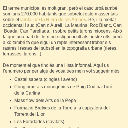
El terme municipal és molt gran, però el casc urbà també:
som uns 270.000
habitants
que
sobretot estem assentats
sobre el
ventall de la Riera de les Arenes
. Bé, i la meitat
occidental i sud (Can n'Aurell, La Maurina, Roc Blanc, Can
Boada, Can Parellada...) sobre petits turons miocens. Això
fa que una part del territori estigui ocult als nostre ulls, però
això també fa que sigui un repte interessant trobar els
rastres i restes del subsòl en la topografia urbana (rieres,
terrasses, turons...)
De moment el que tinc és una llista informal.
Aquí us
l'enumero per per algú de vosaltres me'n vol suggerir més:
Castellsapera (cingles i avenc)
Conglomerats monogènics de Puig Codina-Turó
de la Carlina
Mass flow dels Alts de la Pepa
Formació Bretxes de la Torre a la capçalera del
Torrent del Llor
Les Foradades (cavitats)