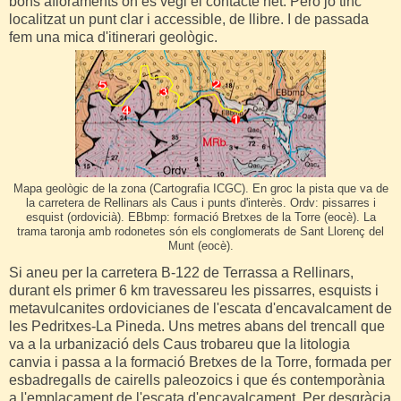
bons afloraments on es vegi el contacte net. Però jo tinc
localitzat un punt clar i accessible, de llibre. I de passada
fem una mica d'itinerari geològic.
Mapa geològic de la zona (Cartografia ICGC). En groc la pista que va de
la carretera de Rellinars als Caus i punts d'interès. Ordv: pissarres i
esquist (ordovicià). EBbmp: formació Bretxes de la Torre (eocè). La
trama taronja amb rodonetes són els conglomerats de Sant Llorenç del
Munt (eocè).
Si aneu per la carretera B-122 de Terrassa a Rellinars,
durant els primer 6 km travessareu les pissarres, esquists i
metavulcanites ordovicianes de l'escata d'encavalcament de
les Pedritxes-La Pineda. Uns metres abans del trencall que
va a la urbanizació dels Caus trobareu que la litologia
canvia i passa a la formació Bretxes de la Torre, formada per
esbadregalls de cairells paleozoics i que és contemporània
a l'emplaçament de l'escata d'encavalcament. Per desgràcia