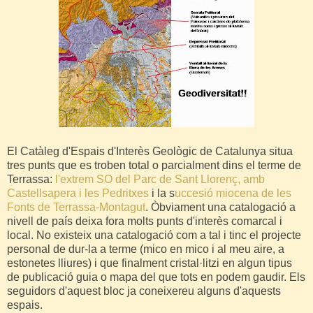
El Catàleg d'Espais d'Interès Geològic de Catalunya situa
tres punts que es troben total o parcialment
dins
el terme de
Terrassa:
l'extrem SO del Parc de Sant Llorenç, amb
Castellsapera i les Pedritxes
i la s
uccesió miocena de les
Fonts de Terrassa-Montagut
.
Òbviament una catalogació a
nivell de país deixa fora molts punts d'interès comarcal i
local. No existeix una catalogació com a tal i tinc el projecte
personal de dur-la a terme (mico en mico i al meu aire, a
estonetes lliures) i que finalment cristal·litzi en algun tipus
de publicació guia o mapa del que tots en podem gaudir. Els
seguidors d'aquest bloc ja
coneixereu
alguns
d'aquests
espais.