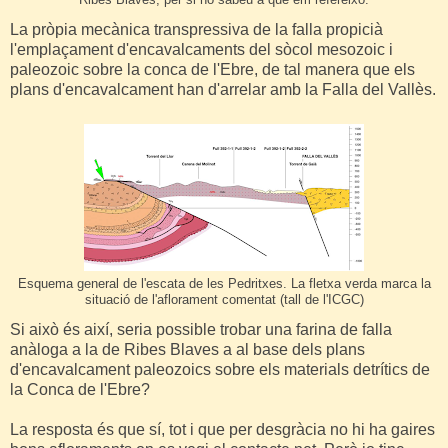
Ribes Blaves, per si no sabeu a què em refereixo.
La pròpia mecànica transpressiva de la falla propicià
l'emplaçament d'encavalcaments del sòcol mesozoic i
paleozoic sobre la conca de l'Ebre, de tal manera que els
plans d'encavalcament han d'arrelar amb la Falla del Vallès.
Esquema general de l'escata de les Pedritxes. La fletxa verda marca la
situació de l'aflorament comentat (tall de l'ICGC)
Si això és així, seria possible trobar una farina de falla
anàloga a la de Ribes Blaves a al base dels plans
d'encavalcament paleozoics sobre els materials detrítics de
la Conca de l'Ebre?
La resposta és que sí, tot i que per desgràcia no hi ha gaires