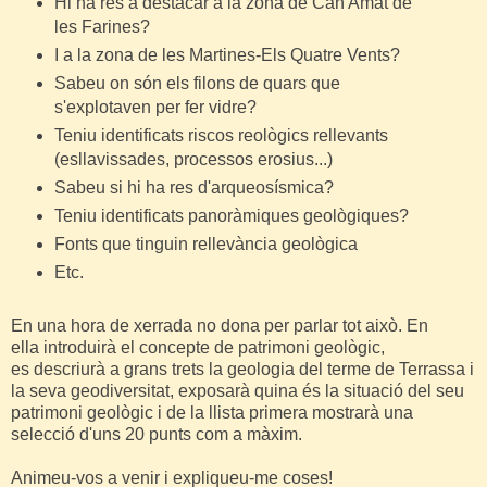
Hi ha res a destacar a la zona de Can Amat de
les Farines?
I a la zona de les Martines-Els Quatre Vents?
Sabeu on són els filons de quars que
s'explotaven per fer vidre?
Teniu identificats riscos reològics rellevants
(esllavissades, processos erosius...)
Sabeu si hi ha res d'arqueosísmica?
Teniu identificats panoràmiques geològiques?
Fonts que tinguin rellevància geològica
Etc.
En una hora de xerrada no dona per parlar tot això. En
ella
introduirà
el concepte de patrimoni geològic,
es descriurà a grans trets la geologia del terme de Terrassa i
la seva geodiversitat,
exposarà
quina és la situació del seu
patrimoni geològic i de la llista primera mostrarà una
selecció d'uns 20 punts com a màxim.
Animeu
-vos a venir i expliqueu-me coses!