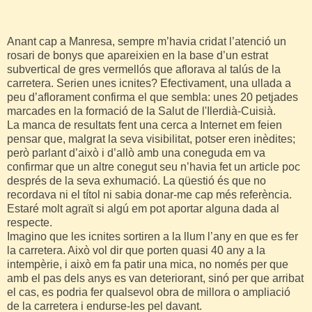
Anant cap a Manresa, sempre m’havia cridat l’atenció un
rosari de bonys que apareixien en la base d’un estrat
subvertical de gres vermellós que aflorava al talús de la
carretera. Serien unes icnites? Efectivament, una ullada a
peu d’aflorament confirma el que sembla: unes 20 petjades
marcades en la formació de la Salut de l'Ilerdià-Cuisià.
La manca de resultats fent una cerca a Internet em feien
pensar que, malgrat la seva visibilitat, potser eren inèdites;
però parlant d’això i d’allò amb una coneguda em va
confirmar que un altre conegut seu n’havia fet un article poc
després de la seva exhumació. La qüestió és que no
recordava ni el títol ni sabia donar-me cap més referència.
Estaré molt agraït si algú em pot aportar alguna dada al
respecte.
Imagino que les icnites sortiren a la llum l’any en que es fer
la carretera. Això vol dir que porten quasi 40 any a la
intempèrie, i això em fa patir una mica, no només per que
amb el pas dels anys es van deteriorant, sinó per que arribat
el cas, es podria fer qualsevol obra de millora o ampliació
de la carretera i endurse-les pel davant.