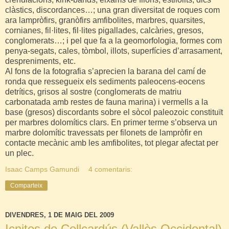
clàstics, discordances…; una gran diversitat de roques com
ara lampròfirs,
granòfirs
amfibolites, marbres, quarsites,
cornianes, fil·lites, fil·lites pigallades, calcàries, gresos,
conglomerats…; i pel que fa a la geomorfologia, formes com
penya-segats, cales,
tòmbol
, illots, superfícies d’
arrasament
,
despreniments,
etc
.
Al fons de la fotografia s’aprecien la barana del camí de
ronda que ressegueix els sediments
paleocens-eocens
detrítics, grisos al sostre (conglomerats de matriu
carbonatada amb restes de fauna marina) i vermells a la
base (gresos) discordants sobre el sòcol paleozoic
constituït
per marbres dolomítics clars. En primer terme s’observa un
marbre dolomític
travessats
per
filonets
de lampròfir en
contacte mecànic amb les amfibolites, tot plegar afectat per
un plec.
Isaac Camps Gamundi
4 comentaris:
Comparteix
DIVENDRES, 1 DE MAIG DEL 2009
Icnites de Collcardús (Vallès Occidental)