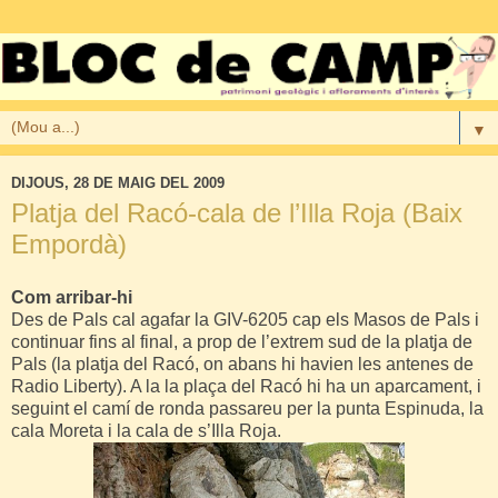
▼
DIJOUS, 28 DE MAIG DEL 2009
Platja del Racó-cala de l’Illa Roja (Baix
Empordà)
Com arribar-hi
Des de Pals cal agafar la
GIV
-6205 cap els Masos de Pals i
continuar fins al final, a prop de l’extrem sud de la
platja
de
Pals (la platja del Racó, on abans hi havien les antenes de
Radio
Liberty
). A la la plaça del Racó hi ha un aparcament, i
seguint el camí de ronda passareu per la punta
Espinuda
, la
cala Moreta i la cala de s’Illa Roja.