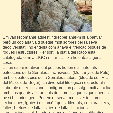
Em van recomanar aquest indret per
anar-m
’hi a banyar,
però un cop allà vaig quedar molt
sorprès
per la seva
geodiversitat
i no entenia com anava el trencaclosques de
roques i estructures. Per sort, la
platja
del Racó està
catalogada com a
EIGC
i mirant la fitxa he
entès
alguna
cosa.
En un espai relativament petit es troben els materials
paleocens de la Serralada Transversal (
Muntanyes
de Pals)
amb els
paleozoics
de la Serralada Litoral (bloc de son Ric
del Massís de Begur). La diversitat litològica i estructural i
l’abrupte relleu costaner configuren un paisatge molt atractiu
amb uns quants afloraments de llibre, d'aquells que quedes
bé si hi portes gent. Podem observar moltes estructures
tectòniques, ígnies i metamòrfiques diferents, com ara plecs,
falles, bretxes de falla estries de falla, foliacions,
crenulacions
,
kink-bands
, eixams de filons,
estilòlits
, dics