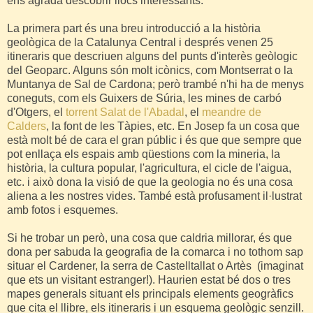
ens agrada descobrir llocs interessants.
La primera part és una breu introducció a la història
geològica de la Catalunya Central i després venen 25
itineraris que descriuen alguns del punts d'interès geòlogic
del Geoparc. Alguns són molt icònics, com Montserrat o la
Muntanya de Sal de Cardona; però trambé n'hi ha de menys
coneguts, com els Guixers de Súria, les mines de carbó
d'Otgers, el
torrent Salat de l'Abadal
, el
meandre de
Calders
, la font de les Tàpies, etc. En Josep fa un cosa que
està molt bé de cara el gran públic i és que que sempre que
pot enllaça els espais amb qüestions com la mineria, la
història, la cultura popular, l'agricultura, el cicle de l'aigua,
etc. i això dona la visió de que la geologia no és una cosa
aliena a les nostres vides. També està profusament il·lustrat
amb fotos i esquemes.
Si he trobar un però, una cosa que caldria millorar, és que
dona per sabuda la geografia de la comarca i no tothom sap
situar el Cardener, la serra de Castelltallat o Artès (imaginat
que ets un visitant estranger!). Haurien estat bé dos o tres
mapes generals situant els principals elements geogràfics
que cita el llibre, els itineraris i un esquema geològic senzill.