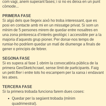
com vagi, anem superant fases; i si no es deixa en un punt
còmode...
PRIMERA FASE
Si algú dels que llegeix això ho troba interessant, que es
posi en contacte amb mi en un missatge privat. Si som un
mínim de 5 persones mirem de quedar entre nosaltres en
una zona pintoresca d’interès geològic i accessible per a la
majoria d'aquests grup pioner. Per donar-nos temps de
rumiar-ho podríem quedar un matí de diumenge a finals de
gener o principis de febrer.
SEGONA FASE
Si es supera al fase 1 obrim la convocatòria pública de la
primera GeoSketchcrawl, sense límit de participants. Faig
un petit
flier
i entre tots ho escampem per la xarxa i endavant
les atxes.
TERCERA FASE
Si la primera trobada funciona farem dues coses:
Quedar per la següent trobada (mínim
quadrimestral).