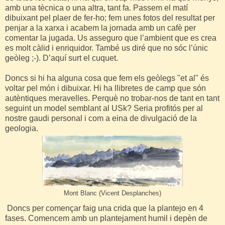
amb una tècnica o una altra, tant fa. Passem el matí
dibuixant pel plaer de fer-ho; fem unes fotos del resultat per
penjar a la xarxa i acabem la jornada amb un cafè per
comentar la jugada. Us asseguro que l’ambient que es crea
es molt càlid i enriquidor. També us diré que no sóc l’únic
geòleg ;-). D’aquí surt el cuquet.
Doncs si hi ha alguna cosa que fem els geòlegs "et al" és
voltar pel món i dibuixar. Hi ha llibretes de camp que són
autèntiques meravelles. Perquè no trobar-nos de tant en tant
seguint un model semblant al USk? Seria profitós per al
nostre gaudi personal i com a eina de divulgació de la
geologia.
Mont Blanc (Vicent Desplanches)
Doncs per començar faig una crida que la plantejo en 4
fases. Comencem amb un plantejament humil i depèn de