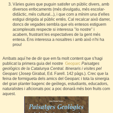
Vàries guies que puguin satisfer un públic divers, amb
diversos enfocaments (més divulgatiu, més escolar-
didàctic, més cultural...), i que com a mínim una d'elles
estigui dirigida al públic entès. Cal recalcar això darrer,
doncs de vegades sembla que els entesos estiguem
acomplexats respecte si interessa "lo nostre" i
acabem, frustrant les espectatives de la gent més
entesa. Ens interessa a nosaltres i amb això n'hi ha
prou!
Arribats aquí he de dir que em fa molt content que s'hagi
publicat la primera guia del nostre
Geoparc
Paisatges
geològics de la Catalunya Central. Itineraris i visites pel
Geoparc
(Josep Girabal, Ed. Farell. 142 pàgs.). Crec que la
feina de formigueta dels amics del Geoparc i tota la sinergia
del gran planter bagenc de geòlegs, estudiants, educadors,
naturalistes i aficionats poc a poc donarà més bon fruits com
aquest.