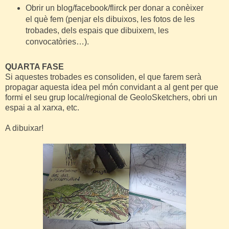
Obrir un blog/facebook/flirck per donar a conèixer
el què fem (penjar els dibuixos, les fotos de les
trobades, dels espais que dibuixem, les
convocatòries…).
QUARTA FASE
Si aquestes trobades es consoliden, el que farem serà
propagar aquesta idea pel món convidant a al gent per que
formi el seu grup local/regional de GeoloSketchers, obri un
espai a al xarxa, etc.
A dibuixar!