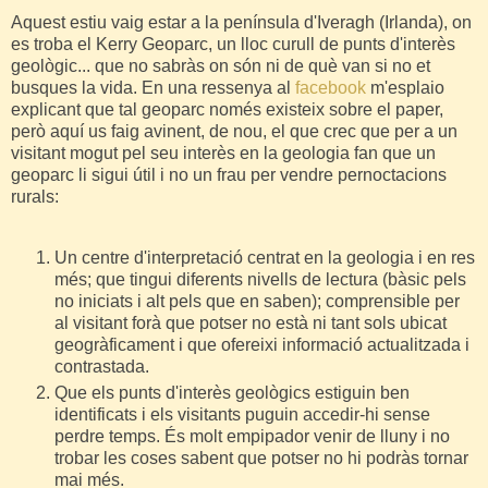
Aquest estiu vaig estar a la península d'Iveragh (Irlanda), on
es troba el Kerry Geoparc, un lloc curull de punts d'interès
geològic... que no sabràs on són ni de què van si no et
busques la vida. En una ressenya al
facebook
m'esplaio
explicant que tal geoparc només existeix sobre el paper,
però aquí us faig avinent, de nou, el que crec que per a un
visitant mogut pel seu interès en la geologia fan que un
geoparc li sigui útil i no un frau per vendre pernoctacions
rurals:
Un centre d'interpretació centrat en la geologia i en res
més; que tingui diferents nivells de lectura (bàsic pels
no iniciats i alt pels que en saben); comprensible per
al visitant forà que potser no està ni tant sols ubicat
geogràficament i que ofereixi informació actualitzada i
contrastada.
Que els punts d'interès geològics estiguin ben
identificats i els visitants puguin accedir-hi sense
perdre temps. És molt empipador venir de lluny i no
trobar les coses sabent que potser no hi podràs tornar
mai més.