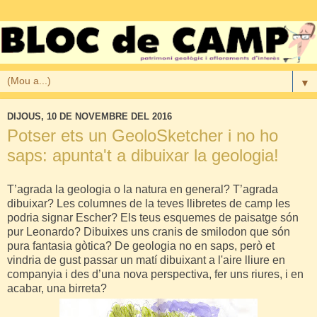
▼
DIJOUS, 10 DE NOVEMBRE DEL 2016
Potser ets un GeoloSketcher i no ho
saps: apunta't a dibuixar la geologia!
T’agrada la geologia o la natura en general? T’agrada
dibuixar? Les columnes de la teves llibretes de camp les
podria signar Escher? Els teus esquemes de paisatge són
pur Leonardo? Dibuixes uns cranis de smilodon que són
pura fantasia gòtica? De geologia no en saps, però et
vindria de gust passar un matí dibuixant a l'aire lliure en
companyia i des d’una nova perspectiva, fer uns riures, i en
acabar, una birreta?