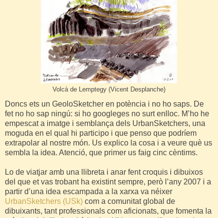
Volcà de Lemptegy (Vicent Desplanche)
Doncs ets un GeoloSketcher en potència i no ho saps. De
fet no ho sap ningú: si ho googleges no surt enlloc. M’ho he
empescat a imatge i semblança dels UrbanSketchers, una
moguda en el qual hi participo i que penso que podríem
extrapolar al nostre món. Us explico la cosa i a veure què us
sembla la idea. Atenció, que primer us faig cinc cèntims.
Lo de viatjar amb una llibreta i anar fent croquis i dibuixos
del que et vas trobant ha existint sempre, però l’any 2007 i a
partir d’una idea escampada a la xarxa va néixer
UrbanSketchers (USk)
com a comunitat global de
dibuixants, tant professionals com aficionats, que fomenta la