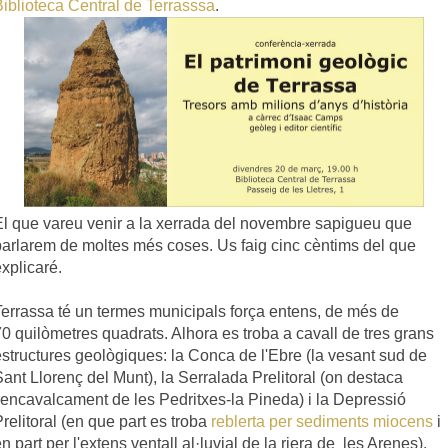
Biblioteca Central de Terrasssa
.
El que vareu venir a la xerrada del novembre sapigueu que
parlarem de moltes més coses.
Us faig cinc cèntims del que
xplicaré.
Terrassa té un termes municipals força entens, de més de
70
quilòmetres
quadrats. A
lhora es troba a cavall de tres grans
estructures geològiques: la Conca de l'Ebre (la vesant sud de
ant Llorenç del Munt), la Serralada Prelitoral (on destaca
l'encavalcament de les Pedritxes-la Pineda) i la Depressió
relitoral (en que part es troba
reblerta per sediments miocens
i
n part per l'extens ventall al·luvial de la riera de les Arenes).