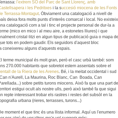
Terrassa:
l'extrem SO del Parc de Sant Llorenç, amb
astellsapera i les Pedritxes
i la s
uccesió miocena de les Fonts
de Terrassa-Montagut
.
Òbviament una catalogació a nivell de
aís deixa fora molts punts d'interès comarcal i local. No existeix
na catalogació com a tal i tinc el projecte personal de dur-la a
erme (mico en mico i al meu aire, a estonetes lliures) i que
inalment cristal·litzi en algun tipus de publicació guia o mapa de
que tots en podem gaudir. Els seguidors d'aquest bloc
ja
coneixereu
alguns
d'aquests espais.
El terme municipal és molt gran, però el casc urbà també: som
uns 270.000
habitants
que
sobretot estem assentats sobre el
entall de la Riera de les Arenes
. Bé, i la meitat occidental i sud
(Can n'Aurell, La Maurina, Roc Blanc, Can Boada, Can
arellada...) sobre petits turons miocens. Això fa que una part de
erritori estigui ocult als nostre ulls, però això també fa que sigui
n repte interessant trobar els rastres i restes del subsòl en la
opografia urbana (rieres, terrasses, turons...)
e moment el que tinc és una llista informal.
Aquí us l'enumero
per per algú de vosaltres me'n vol suggerir més: