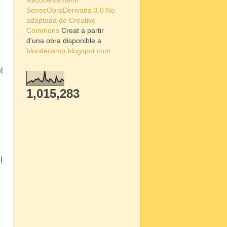
Reconeixement-
SenseObraDerivada 3.0 No
adaptada de Creative
Commons
Creat a partir
d'una obra disponible a
blocdecamp.blogspot.com
l
1,015,283
l