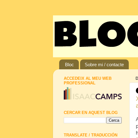
Bloc
Sobre mi / contacte
ACCEDEIX AL MEU WEB
D
PROFESSIONAL
CERCAR EN AQUEST BLOG
h
TRANSLATE / TRADUCCIÓN