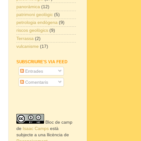
panoràmica
(12)
patrimoni geològic
(5)
petrologia endògena
(9)
riscos geològics
(9)
Terrassa
(2)
vulcanisme
(17)
SUBSCRIURE'S VIA FEED
Entrades
Comentaris
Bloc de camp
de
Isaac Camps
està
subjecte a una llicència de