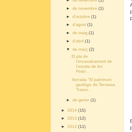
►
de desembre
(1)
A
►
de novembre
(1)
►
d’octubre
(1)
►
d’agost
(1)
►
de maig
(1)
►
d’abril
(1)
▼
de març
(2)
El pla de
l'encavalcament de
l'escata de les
Pedri...
Xerrada "El patrimoni
geològic de Terrassa.
Tresor...
►
de gener
(1)
►
2014
(15)
►
2013
(12)
►
2012
(11)