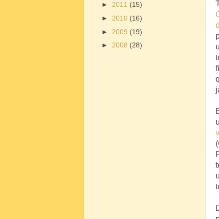
►
2011
(15)
C
►
2010
(16)
►
2009
(19)
p
►
2008
(28)
u
t
f
v
P
t
u
t
D