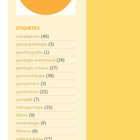
ETIQUETES
estratigrafia
(46)
geoarqueologia
(3)
geofotografia
(1)
geologia estructural
(28)
geologia urbana
(27)
geomorfologia
(38)
geoquímica
(3)
geoturisme
(22)
geowalk
(7)
hidrogeologia
(15)
llibres
(9)
mineralogia
(6)
Mineria
(8)
paleontologia
(17)