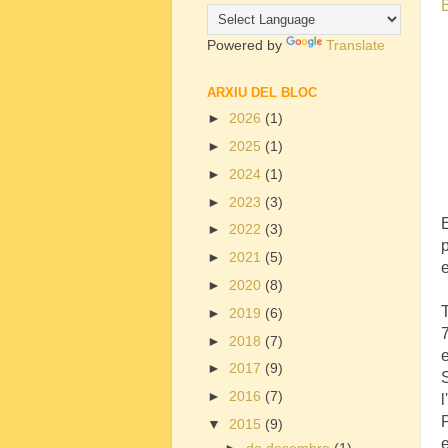
Powered by
Translate
ARXIU DEL BLOC
►
2026
(1)
►
2025
(1)
►
2024
(1)
►
2023
(3)
►
2022
(3)
►
2021
(5)
e
►
2020
(8)
►
2019
(6)
►
2018
(7)
►
2017
(9)
S
►
2016
(7)
P
▼
2015
(9)
e