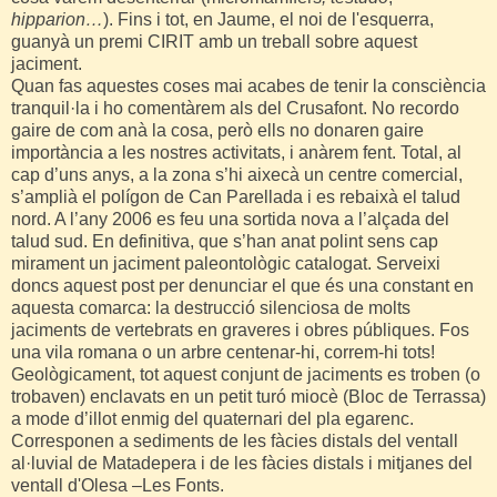
hipparion…
). Fins i tot, en Jaume, el noi de l'esquerra,
guanyà un premi CIRIT amb un treball sobre aquest
jaciment.
Quan fas aquestes coses mai acabes de tenir la consciència
tranquil·la i ho comentàrem als del Crusafont. No recordo
gaire de com anà la cosa, però ells no donaren gaire
importància a les nostres activitats, i anàrem fent. Total, al
cap d’uns anys, a la zona s’hi aixecà un centre comercial,
s’amplià el polígon de Can Parellada i es rebaixà el talud
nord. A l’any 2006 es feu una sortida nova a l’alçada del
talud sud. En definitiva, que s’han anat polint sens cap
mirament un jaciment paleontològic catalogat. Serveixi
doncs aquest post per denunciar el que és una constant en
aquesta comarca: la destrucció silenciosa de molts
jaciments de vertebrats en graveres i obres públiques. Fos
una vila romana o un arbre centenar-hi, correm-hi tots!
Geològicament, tot aquest conjunt de jaciments es troben (o
trobaven) enclavats en un petit turó miocè (Bloc de Terrassa)
a mode d’illot enmig del quaternari del pla egarenc.
Corresponen a sediments de les fàcies distals del ventall
al·luvial de Matadepera i de les fàcies distals i mitjanes del
ventall d'Olesa –Les Fonts.