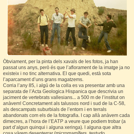
Òbviament, per la pinta dels xavals de les fotos, ja han
passat uns anys, però és que l’aflorament de la imatge ja no
existeix i no tinc alternativa. El que quedi, està sota
l’aparcament d’uns grans magatzems.
Corria l’any 85, i algú de la colla es va presentar amb una
separata de l’Acta Geologica Hispanica que descrivia un
jaciment de vertebrats vallesians... a 500 m de l’institut on
anàvem! Concretament als talussos nord i sud de la C-58,
als descampats suburbials de l’entorn i en terrals
abandonats com els de la fotografia. I cap allà anàvem cada
dimecres, a l’hora de l’EATP a veure que podiem trobar (a
part d’algun quinqui i alguna xeringa). I alguna que altra
cosa vàrem desenterrar (micromamífers
, testudo
,