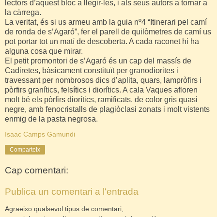
lectors d’aquest bloc a llegir-les, i als seus autors a tornar a
la càrrega.
La veritat, és si us armeu amb la guia nº4 “Itinerari pel camí
de ronda de s’Agaró”, fer el parell de quilòmetres de camí us
pot portar tot un matí de descoberta. A cada raconet hi ha
alguna cosa que mirar.
El petit promontori de s’Agaró és un cap del massís de
Cadiretes, bàsicament constituït per granodiorites i
travessant per nombrosos dics d’aplita, quars, lampròfirs i
pòrfirs granítics, felsítics i diorítics. A cala Vaques afloren
molt bé els pòrfirs diorítics, ramificats, de color gris quasi
negre, amb fenocristalls de plagiòclasi zonats i molt vistents
enmig de la pasta negrosa.
Isaac Camps Gamundi
Comparteix
Cap comentari:
Publica un comentari a l'entrada
Agraeixo qualsevol tipus de comentari,