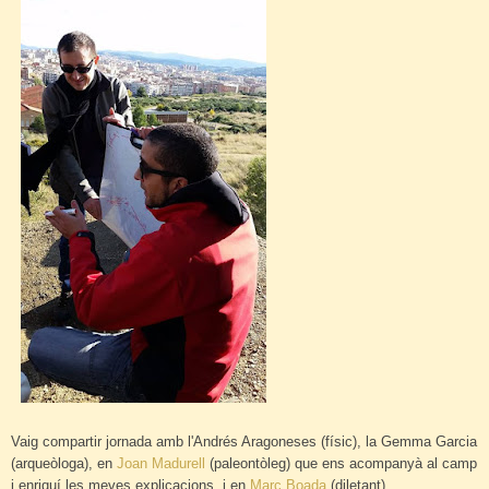
Vaig compartir jornada amb l'Andrés Aragoneses (físic), la Gemma Garcia
(arqueòloga), en
Joan Madurell
(paleontòleg) que ens acompanyà al camp
i enriquí les meves explicacions, i en
Marc Boada
(diletant).