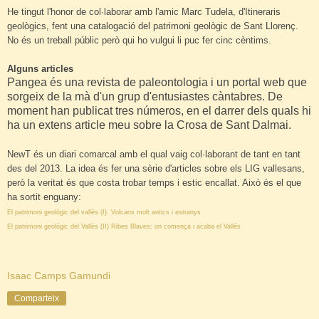
He tingut l'honor de col·laborar amb l'amic Marc Tudela, d'Itineraris
geològics, fent una catalogació del patrimoni geològic de Sant Llorenç.
No és un treball públic però qui ho vulgui li puc fer cinc cèntims.
Alguns articles
Pangea és una revista de paleontologia i un portal web que
sorgeix de la mà d'un grup d'entusiastes càntabres. De
moment han publicat tres números, en el darrer dels quals hi
ha un extens article meu sobre la Crosa de Sant Dalmai.
NewT és un diari comarcal amb el qual vaig col·laborant de tant en tant
des del 2013. La idea és fer una sèrie d'articles sobre els LIG vallesans,
però la veritat és que costa trobar temps i estic encallat. Això és el que
ha sortit enguany:
El patrimoni geològic del vallès (I). Volcans molt antics i estranys
El patrimoni geològic del Vallès (II) Ribes Blaves: on comença i acaba el Vallès
Isaac Camps Gamundi
Comparteix