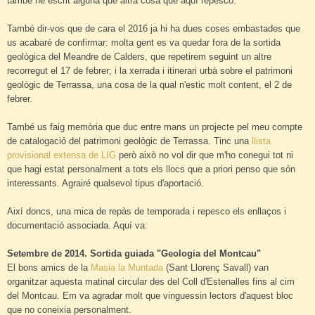
també he escrit alguna que altra cosa que aquí repesco.
També dir-vos que de cara el 2016 ja hi ha dues coses embastades que
us acabaré de confirmar: molta gent es va quedar fora de la sortida
geològica del Meandre de Calders, que repetirem seguint un altre
recorregut el 17 de febrer; i la xerrada i itinerari urbà sobre el patrimoni
geològic de Terrassa, una cosa de la qual n'estic molt content, el 2 de
febrer.
També us faig memòria que duc entre mans un projecte pel meu compte
de catalogació del patrimoni geològic de Terrassa. Tinc una
llista
provisional extensa de LIG
però això no vol dir que m'ho conegui tot ni
que hagi estat personalment a tots els llocs que a priori penso que són
interessants. Agrairé qualsevol tipus d'aportació.
Així doncs, una mica de repàs de temporada i repesco els enllaços i
documentació associada. Aquí va:
Setembre de 2014. Sortida guiada "Geologia del Montcau"
El bons amics de la
Masia la Muntada
(Sant Llorenç Savall) van
organitzar aquesta matinal circular des del Coll d'Estenalles fins al cim
del Montcau. Em va agradar molt que vinguessin lectors d'aquest bloc
que no coneixia personalment.