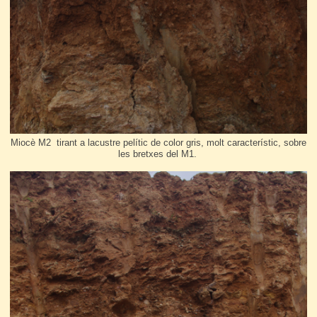
Miocè M2 tirant a lacustre pelític de color gris, molt característic, sobre
les bretxes del M1.