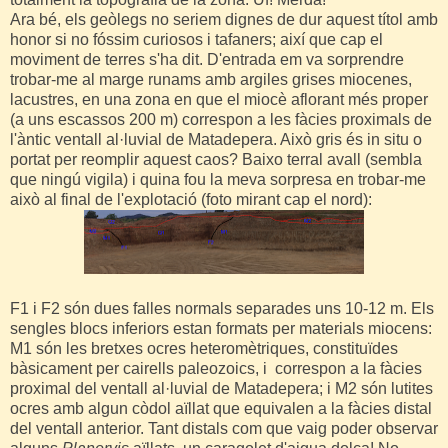
Ara bé, els geòlegs no seriem dignes de dur aquest títol amb
honor si no fóssim curiosos i tafaners; així que cap el
moviment de terres s'ha dit. D'entrada em va sorprendre
trobar-me al marge runams amb argiles grises miocenes,
lacustres, en una zona en que el miocè aflorant més proper
(a uns escassos 200 m) correspon a les fàcies proximals de
l'àntic ventall al·luvial de Matadepera. Això gris és in situ o
portat per reomplir aquest caos? Baixo terral avall (sembla
que ningú vigila) i quina fou la meva sorpresa en trobar-me
això al final de l'explotació (foto mirant cap el nord):
F1 i F2 són dues falles normals separades uns 10-12 m. Els
sengles blocs inferiors estan formats per materials miocens:
M1 són les bretxes ocres heteromètriques, constituïdes
bàsicament per cairells paleozoics, i correspon a la fàcies
proximal del ventall al·luvial de Matadepera; i M2 són lutites
ocres amb algun còdol aïllat que equivalen a la fàcies distal
del ventall anterior. Tant distals com que vaig poder observar