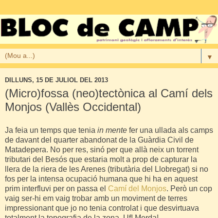
▼
DILLUNS, 15 DE JULIOL DEL 2013
(Micro)fossa (neo)tectònica al Camí dels
Monjos (Vallès Occidental)
Ja feia un temps que tenia
in mente
fer una ullada als camps
de davant del quarter abandonat de la Guàrdia Civil de
Matadepera. No per res, sinó per que allà neix un torrent
tributari del Besós que estaria molt a prop de capturar la
llera de la riera de les Arenes (tributària del Llobregat) si no
fos per la intensa ocupació humana que hi ha en aquest
prim interfluvi per on passa el
Camí del Monjos
. Però un cop
vaig ser-hi em vaig trobar amb un moviment de terres
impressionant que jo no tenia controlat i que desvirtuava
totalment la topografia de la zona. Uf! Merda!