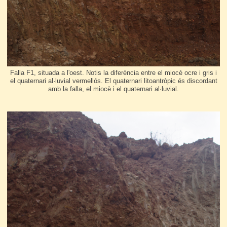
Falla F1, situada a l'oest. Notis la diferència entre el miocè ocre i gris i
el quaternari al·luvial vermellós. El quaternari litoantròpic és discordant
amb la falla, el miocè i el quaternari al·luvial.