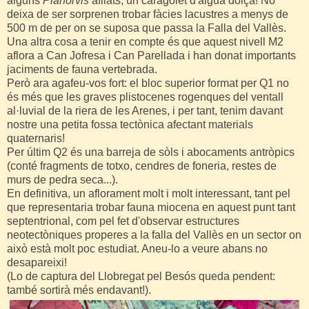
alguns
Planorvis
aïllats, un caragolet d'aigua dolça! No
deixa de ser sorprenen trobar fàcies lacustres a menys de
500 m de per on se suposa que passa la Falla del Vallès.
Una altra cosa a tenir en compte és que aquest nivell M2
aflora a Can Jofresa i Can Parellada i han donat importants
jaciments de fauna vertebrada.
Però ara agafeu-vos fort: el bloc superior format per Q1 no
és més que les graves plistocenes rogenques del ventall
al·luvial de la riera de les Arenes, i per tant, tenim davant
nostre una petita fossa tectònica afectant materials
quaternaris!
Per últim Q2 és una barreja de sòls i abocaments antròpics
(conté fragments de totxo, cendres de foneria, restes de
murs de pedra seca...).
En definitiva, un aflorament molt i molt interessant, tant pel
que representaria trobar fauna miocena en aquest punt tant
septentrional, com pel fet d'observar estructures
neotectòniques properes a la falla del Vallès en un sector on
això està molt poc estudiat. Aneu-lo a veure abans no
desapareixi!
(Lo de captura del Llobregat pel Besós queda pendent:
també sortirà més endavant!).