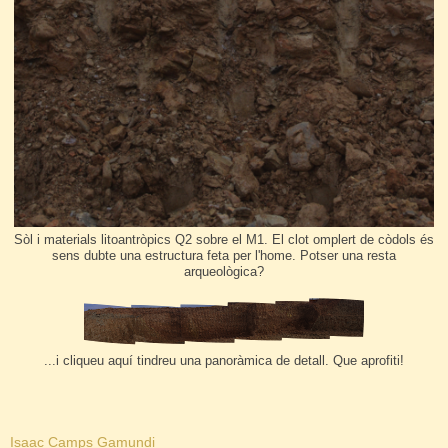
Sòl i materials litoantròpics Q2 sobre el M1. El clot omplert de còdols és
sens dubte una estructura feta per l'home. Potser una resta
arqueològica?
...i cliqueu aquí tindreu una panoràmica de detall. Que aprofiti!
Isaac Camps Gamundi