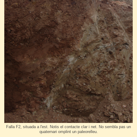
Falla F2, situada a l'est. Notis el contacte clar i net. No sembla pas un
quaternari omplint un paleorelleu.