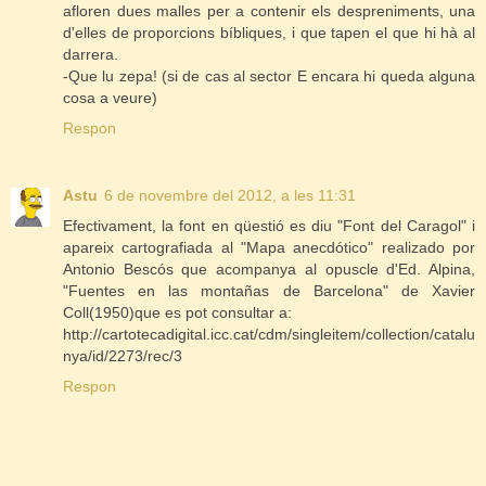
afloren dues malles per a contenir els despreniments, una
d'elles de proporcions bíbliques, i que tapen el que hi hà al
darrera.
-Que lu zepa! (si de cas al sector E encara hi queda alguna
cosa a veure)
Respon
Astu
6 de novembre del 2012, a les 11:31
Efectivament, la font en qüestió es diu "Font del Caragol" i
apareix cartografiada al "Mapa anecdótico" realizado por
Antonio Bescós que acompanya al opuscle d'Ed. Alpina,
"Fuentes en las montañas de Barcelona" de Xavier
Coll(1950)que es pot consultar a:
http://cartotecadigital.icc.cat/cdm/singleitem/collection/catalu
nya/id/2273/rec/3
Respon