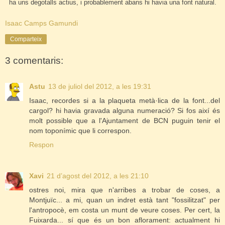
ha uns degotalls actius, i probablement abans hi havia una font natural.
Isaac Camps Gamundi
Comparteix
3 comentaris:
Astu
13 de juliol del 2012, a les 19:31
Isaac, recordes si a la plaqueta metà·lica de la font...del
cargol? hi havia gravada alguna numeració? Si fos així és
molt possible que a l'Ajuntament de BCN puguin tenir el
nom toponímic que li correspon.
Respon
Xavi
21 d’agost del 2012, a les 21:10
ostres noi, mira que n'arribes a trobar de coses, a
Montjuïc... a mi, quan un indret està tant "fossilitzat" per
l'antropocè, em costa un munt de veure coses. Per cert, la
Fuixarda... sí que és un bon aflorament: actualment hi