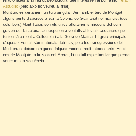
relacionades amb l'etnopaleontologia que interessen al bon amic
Heracli
Astudillo
(però això ho veureu al final).
Montjuïc és certament un turó singular. Junt amb el turó de Montgat,
alguns punts dispersos a Santa Coloma de Gramanet i el mai vist (des
dels ibers) Mont Taber, són els únics afloraments miocens del semi
graven de Barcelona. Corresponen a ventalls al·luvials costaners que
tenien l'àrea font a Collserola i a la Serra de Marina. El gruix principals
d'aquests ventall són materials detrítics, però les transgressions del
Mediterrani deixaren algunes falques marines molt interessants. En el
cas de Montjuïc, a la zona del Morrot, hi un tall espectacular que permet
veure tota la seqüència.