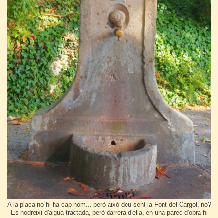
A la placa no hi ha cap nom... però això deu sent la Font del Cargol, no?
Es nodreixi d'aigua tractada, però darrera d'ella, en una pared d'obra hi