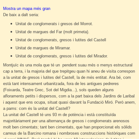
Mostra un mapa més gran
De baix a dalt seria:
Unitat de conglomerats i gresos del Morrot.
Unitat de margues del Far (molt primeta).
Unitat de conglomerats, gresos i lutites del Castell
Unitat de margues de Miramar.
Unitat de conglomerats, gresos i lutites del Mirador.
Montjuïc és una mola que té un pendent suau més o menys estructural
cap a terra, i la majoria del que trepitgeu quan hi aneu de visita correspon
a la unitat de gresos i lutites del Castell, la de més entitat. Ara bé, com
està tant intensament urbanitzada, fora de les antigues pedreres
(Foixarda, Teatre Grec, Sot del Migdia...), sols queden alguns
afloraments petits i dispersos, com a la part baixa dels Jardins de Laribal
i aquest que ens ocupa, situat quasi davant la Fundació Miró. Però anem,
a pams: com és la unitat del Castell?
La unitat del Castell té uns 93 m de potència i està constituïda
majoritàriament per una alternança de gresos i conglomerats arenosos
molt ben cimentats; tant ben cimentats, que han proporcionat els sòlids
carreus de la Barcino romana i nombroses construccions històriques com