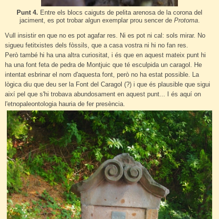
Punt 4.
Entre els blocs caiguts de pelita arenosa de la corona del
jaciment, es pot trobar algun exemplar prou sencer de
Protoma
.
Vull insistir en que no es pot agafar res. Ni es pot ni cal: sols mirar. No
sigueu fetitxistes dels fòssils, que a casa vostra ni hi no fan res.
Però també hi ha una altra curiositat, i és que en aquest mateix punt hi
ha una font feta de pedra de Montjuic que té esculpida un caragol. He
intentat esbrinar el nom d'aquesta font, però no ha estat possible. La
lògica diu que deu ser la Font del Caragol (?) i que és plausible que sigui
així pel que s'hi trobava abundosament en aquest punt... I és aquí on
l'etnopaleontologia hauria de fer presència.