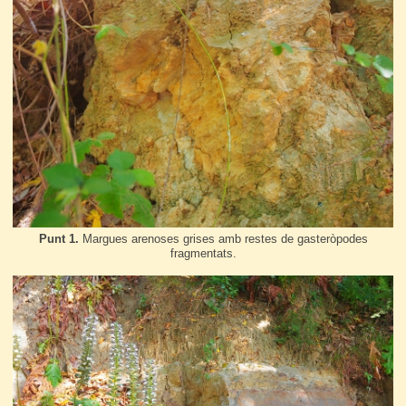
Punt 1.
Margues arenoses grises amb restes de gasteròpodes
fragmentats.