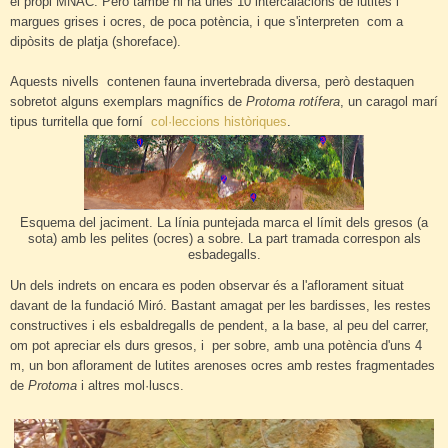
el propi MNAC. Però també hi ha unes 10 intercalacions de lutites i
margues grises i ocres, de poca potència, i que s'interpreten com a
dipòsits de platja (shoreface).
Aquests nivells contenen fauna invertebrada diversa, però destaquen
sobretot alguns exemplars magnífics de
Protoma rotífera
, un caragol marí
tipus turritella que forní
col·leccions històriques
.
Esquema del jaciment. La línia puntejada marca el límit dels gresos (a
sota) amb les pelites (ocres) a sobre. La part tramada correspon als
esbadegalls.
Un dels indrets on encara es poden observar és a l'aflorament situat
davant de la fundació Miró. Bastant amagat per les bardisses, les restes
constructives i els esbaldregalls de pendent, a la base, al peu del carrer,
om pot apreciar els durs gresos, i per sobre, amb una potència d'uns 4
m, un bon aflorament de lutites arenoses ocres amb restes fragmentades
de
Protoma
i altres mol·luscs.