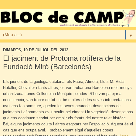
▼
DIMARTS, 10 DE JULIOL DEL 2012
El jaciment de Protoma rotífera de la
Fundació Miró (Barcelonès)
Els pioners de la geologia catalana, els Faura, Almera, Lluís M. Vidal,
Bataller, Chevalier i tants altres, es van trobar una Barcelona molt menys
urbanitzada i unes Collserola i Montjuïc pelades. S’ho van patejar a
consciencia, van trobar de tot i si bé moltes de les seves interpretacions
avui ens fan somriure, queden les seves acurades descripcions de
jaciments i afloraments avui ocults pel ciment i la vegetació; descripcions
que ens continuen servint per omplir els forats del nostre relat històric.
Bé, alguns jaciments ocults i altres esgotats per l’espoliació. Aquest és el
cas que ens ocupa avui. I probablement sigui d'aquelles coses