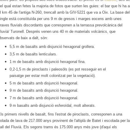
el qual estan fetes la majoria de fotos que surten les guies: el bar que hi ha a
l km 45 de l'antiga N-260, trencall amb la GIV-5221 que va a Oix. La base del
ingle està constituïda per uns 9 m de gresos i marges eocens amb unes
raves fluvials discordants que corresponen a la terrassa prevolcànica del
luvià/ Turonell. Després venen uns 40 m de materials volcànics, que
bservats de baix a dalt, són:
5,5 m de basalts amb disjunció hexagonal grollera.
3,5 m de basalts lenticulars.
1 m de basalts amb disjunció hexagonal fina.
0,2-1,5 m de piroclasts i paleosòls (es pot resseguir en el
paisatge per estar molt colonitzat per la vegetació).
5 m de basalts amb disjunció hexagonal.
9 m de basalts amb disjunció hexagonal.
7 m de basalts amb disjunció hexagonal.
9 m basalts amb disjunció esferoïdal, molt alterats.
ls primers nivells de basalt, fins l'estrat de piroclasts, corresponen a una
olada de lava de 217.000 anys provinent de l'altiplà de Batet i escolada per la
all del Fluvià. Els segons trams és 175.000 anys més jove (d'aquí els