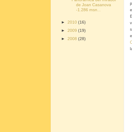
p
de Joan Casanova
-1.286 msn...
e
E
►
2010
(16)
v
s
►
2009
(19)
e
►
2008
(28)
C
l