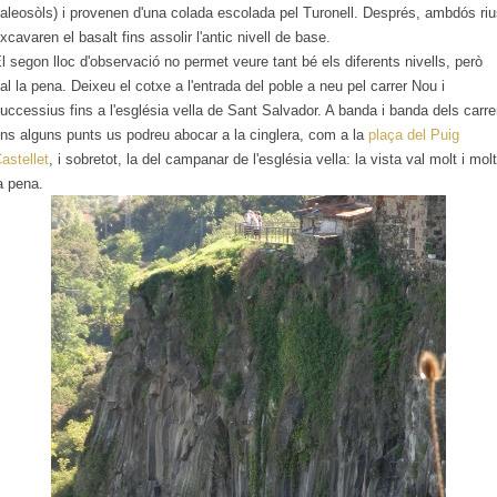
aleosòls) i provenen d'una colada escolada pel Turonell. Després, ambdós ri
xcavaren el basalt fins assolir l'antic nivell de base.
l segon lloc d'observació no permet veure tant bé els diferents nivells, però
al la pena. Deixeu el cotxe a l'entrada del poble a neu pel carrer Nou i
uccessius fins a l'església vella de Sant Salvador. A banda i banda dels carre
ns alguns punts us podreu abocar a la cinglera, com a la
plaça del Puig
astellet
, i sobretot, la del campanar de l'església vella: la vista val molt i molt
a pena.