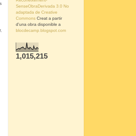
Reconeixement-
us
SenseObraDerivada 3.0 No
adaptada de Creative
Commons
Creat a partir
d'una obra disponible a
blocdecamp.blogspot.com
r,
1,015,215