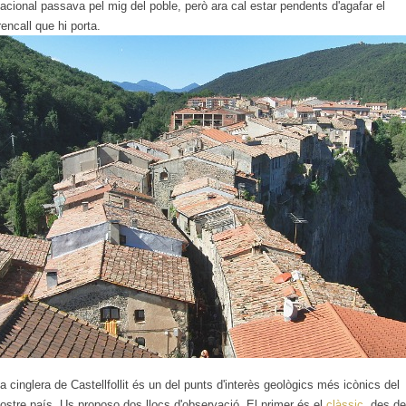
acional passava pel mig del poble, però ara cal estar pendents d'agafar el
rencall que hi porta.
a cinglera de Castellfollit és un del punts d'interès geològics més icònics del
ostre país. Us proposo dos llocs d'observació. El primer és el
clàssic
, des de