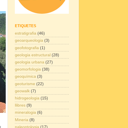
ETIQUETES
estratigrafia
(46)
geoarqueologia
(3)
geofotografia
(1)
geologia estructural
(28)
geologia urbana
(27)
geomorfologia
(38)
geoquímica
(3)
geoturisme
(22)
geowalk
(7)
hidrogeologia
(15)
llibres
(9)
mineralogia
(6)
Mineria
(8)
paleontologia
(17)
l