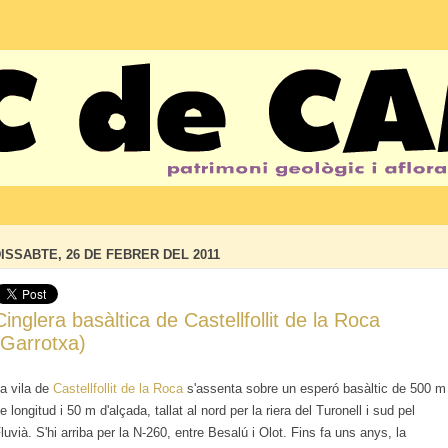
ISSABTE, 26 DE FEBRER DEL 2011
Cinglera basàltica de Castellfollit de la Roca
(Garrotxa)
a vila de
Castellfollit de la Roca
s'assenta sobre un esperó basàltic de 500 m
e longitud i 50 m d'alçada, tallat al nord per la riera del Turonell i sud pel
luvià. S'hi arriba per la N-260, entre Besalú i Olot. Fins fa uns anys, la