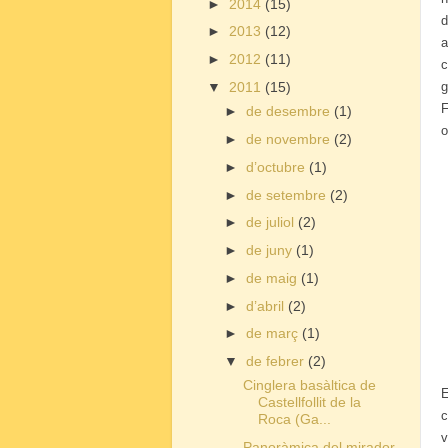
►
2014
(15)
d
►
2013
(12)
a
►
2012
(11)
c
g
▼
2011
(15)
F
►
de desembre
(1)
o
►
de novembre
(2)
►
d’octubre
(1)
►
de setembre
(2)
►
de juliol
(2)
►
de juny
(1)
►
de maig
(1)
►
d’abril
(2)
►
de març
(1)
▼
de febrer
(2)
Cinglera basàltica de
E
Castellfollit de la
c
Roca (Ga...
v
Panoràmica del mirador