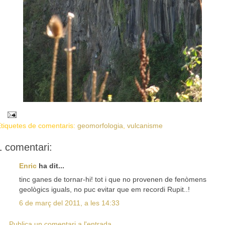
tiquetes de comentaris:
geomorfologia
,
vulcanisme
1 comentari:
Enric
ha dit...
tinc ganes de tornar-hi! tot i que no provenen de fenòmens
geològics iguals, no puc evitar que em recordi Rupit..!
6 de març del 2011, a les 14:33
Publica un comentari a l'entrada