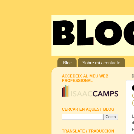
Bloc
Sobre mi / contacte
ACCEDEIX AL MEU WEB
D
PROFESSIONAL
CERCAR EN AQUEST BLOG
L
d
F
TRANSLATE / TRADUCCIÓN