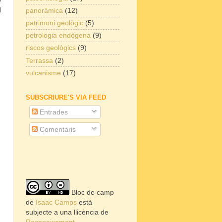
l
panoràmica
(12)
patrimoni geològic
(5)
petrologia endògena
(9)
riscos geològics
(9)
Terrassa
(2)
vulcanisme
(17)
SUBSCRIURE'S VIA FEED
Entrades
Comentaris
Bloc de camp
de
Isaac Camps
està
subjecte a una llicència de