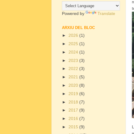
n
t
Powered by
Translate
ARXIU DEL BLOC
►
2026
(1)
►
2025
(1)
►
2024
(1)
►
2023
(3)
►
2022
(3)
►
2021
(5)
►
2020
(8)
►
2019
(6)
►
2018
(7)
►
2017
(9)
►
2016
(7)
►
2015
(9)
L
n